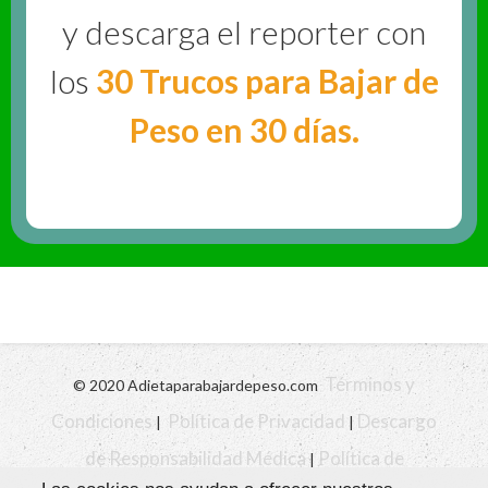
y descarga el reporter con
los
30 Trucos para Bajar de
Peso en 30 días.
Términos y
© 2020 Adietaparabajardepeso.com
Condiciones
Política de Privacidad
Descargo
|
|
de Responsabilidad Médica
Política de
|